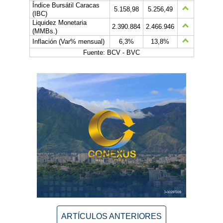
Índice Bursátil Caracas
5.158,98
5.256,49
(IBC)
Liquidez Monetaria
2.390.884
2.466.946
(MMBs.)
Inflación (Var% mensual)
6,3%
13,8%
Fuente: BCV - BVC
ARTÍCULOS ANTERIORES