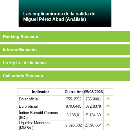
Las implicaciones de la salida de
Miguel Pérez Abad (Análisis)
Ránking Bancario
Informe Bancario
Lo + y lo - de la banca
Calendario Bancario
Indicador
Cierre Ant
05/08/2026
Dólar oficial
755.1552
755.9001
Euro oficial
870,0445
872,8379
Índice Bursátil Caracas
5.138,01
5.154,60
(IBC)
Liquidez Monetaria
2.328.582
2.390.884
(MMBs.)