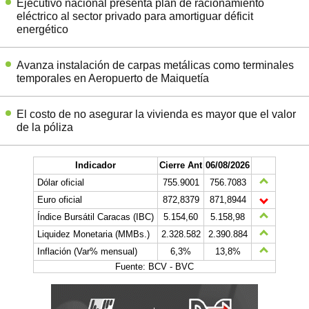
Ejecutivo nacional presenta plan de racionamiento
eléctrico al sector privado para amortiguar déficit
energético
Avanza instalación de carpas metálicas como terminales
temporales en Aeropuerto de Maiquetía
El costo de no asegurar la vivienda es mayor que el valor
de la póliza
Indicador
Cierre Ant
06/08/2026
Dólar oficial
755.9001
756.7083
Euro oficial
872,8379
871,8944
Índice Bursátil Caracas (IBC)
5.154,60
5.158,98
Liquidez Monetaria (MMBs.)
2.328.582
2.390.884
Inflación (Var% mensual)
6,3%
13,8%
Fuente: BCV - BVC