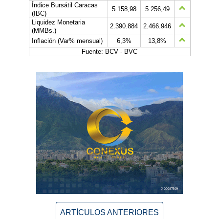
Índice Bursátil Caracas
5.158,98
5.256,49
(IBC)
Liquidez Monetaria
2.390.884
2.466.946
(MMBs.)
Inflación (Var% mensual)
6,3%
13,8%
Fuente: BCV - BVC
ARTÍCULOS ANTERIORES