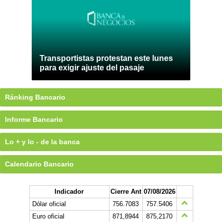
Transportistas protestan este lunes
para exigir ajuste del pasaje
Ránking Bancario
Informe Bancario
Lo + y lo - de la banca
Calendario Bancario
Indicador
Cierre Ant
07/08/2026
Dólar oficial
756.7083
757.5406
Euro oficial
871,8944
875,2170