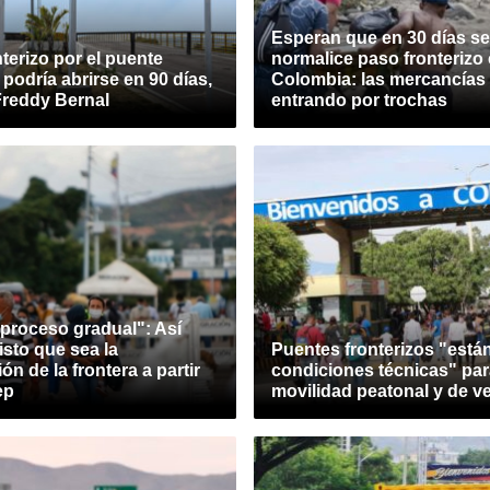
Esperan que en 30 días se
terizo por el puente
normalice paso fronterizo
 podría abrirse en 90 días,
Colombia: las mercancías
Freddy Bernal
entrando por trochas
 proceso gradual": Así
isto que sea la
Puentes fronterizos "está
ón de la frontera a partir
condiciones técnicas" par
ep
movilidad peatonal y de v