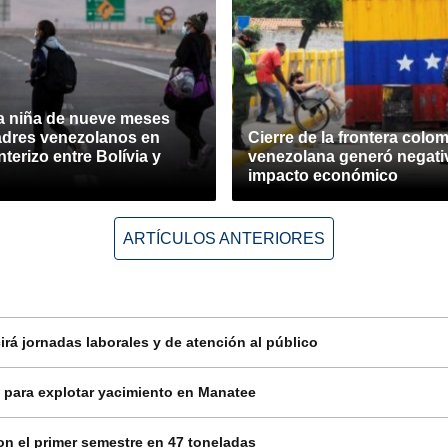
a niña de nueve meses
padres venezolanos en
Cierre de la frontera colo
nterizo entre Bolívia y
venezolana generó negati
impacto económico
ARTÍCULOS ANTERIORES
rá jornadas laborales y de atención al público
 para explotar yacimiento en Manatee
on el primer semestre en 47 toneladas