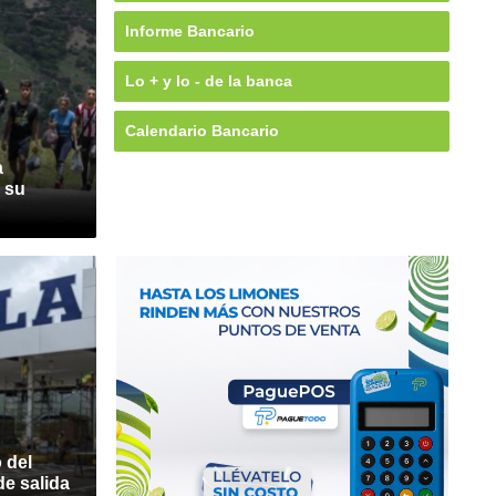
Informe Bancario
Lo + y lo - de la banca
Calendario Bancario
a
 su
 del
e salida