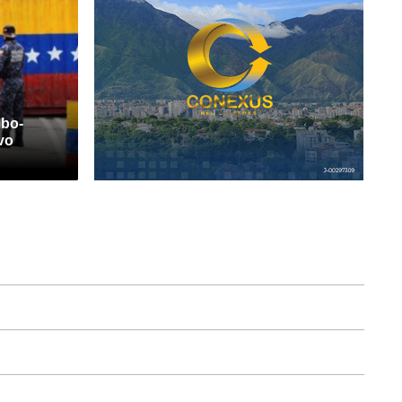
mbo-
vo