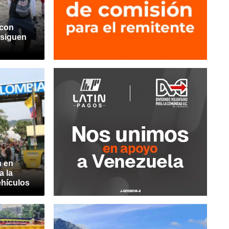
 con
 siguen
n en
a la
ehículos