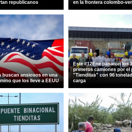
rtan republicanos
en la frontera colombo-ve
Este #12Ene pasaron los 
primeros camiones por el
s buscan ansiosos en una
"Tienditas" con 96 tonela
amino que los lleve a EEUU
carga