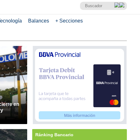
ecnología
Balances
+ Secciones
cierre en
 y
Ránking Bancario