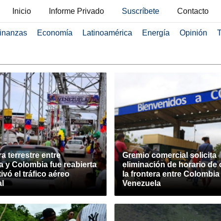
Inicio
Informe Privado
Suscríbete
Contacto
inanzas
Economía
Latinoamérica
Energía
Opinión
T
ra terrestre entre
Gremio comercial solicita
 y Colombia fue reabierta
eliminación de horario de 
ivó el tráfico aéreo
la frontera entre Colombia
al
Venezuela