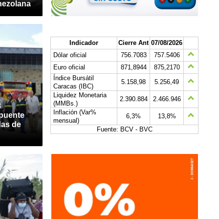
nezolana
Indicador
Cierre Ant
07/08/2026
Dólar oficial
756.7083
757.5406
Euro oficial
871,8944
875,2170
Índice Bursátil
5.158,98
5.256,49
Caracas (IBC)
Liquidez Monetaria
2.390.884
2.466.946
(MMBs.)
3
Inflación (Var%
 puente
6,3%
13,8%
mensual)
das de
Fuente: BCV - BVC