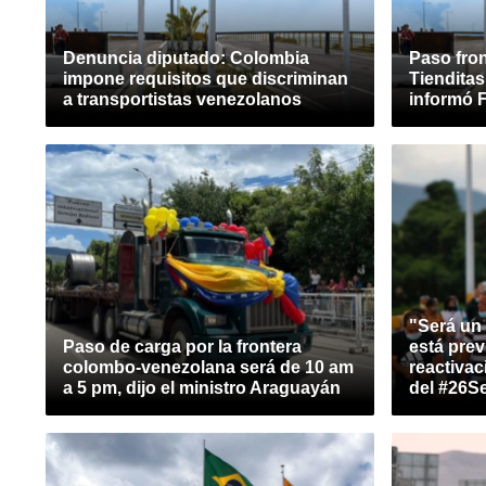
Denuncia diputado: Colombia
Paso fron
impone requisitos que discriminan
Tienditas
a transportistas venezolanos
informó 
"Será un
Paso de carga por la frontera
está prev
colombo-venezolana será de 10 am
reactivaci
a 5 pm, dijo el ministro Araguayán
del #26S