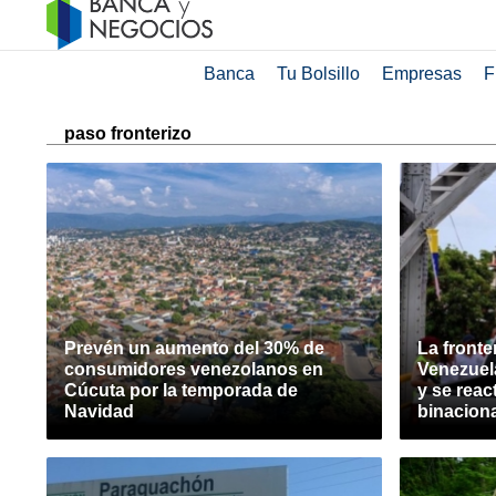
Banca
Tu Bolsillo
Empresas
F
paso fronterizo
Prevén un aumento del 30% de
La fronte
consumidores venezolanos en
Venezuela
Cúcuta por la temporada de
y se react
Navidad
binacion