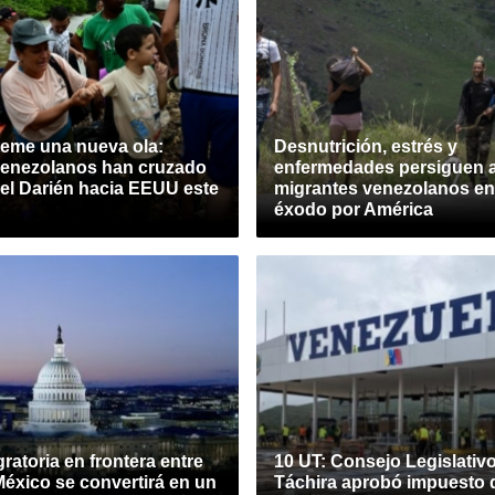
eme una nueva ola:
Desnutrición, estrés y
venezolanos han cruzado
enfermedades persiguen 
del Darién hacia EEUU este
migrantes venezolanos en
éxodo por América
gratoria en frontera entre
10 UT: Consejo Legislativo
éxico se convertirá en un
Táchira aprobó impuesto d