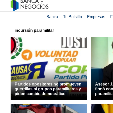
Banca
Tu Bolsillo
Empresas
F
incursión paramilitar
Partidos opositores no promueven
Asesor J
guerrillas ni grupos paramilitares y
firmó con
piden cambio democrático
paramilit