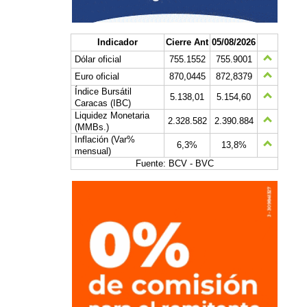
Indicador
Cierre Ant
05/08/2026
Dólar oficial
755.1552
755.9001
Euro oficial
870,0445
872,8379
Índice Bursátil
5.138,01
5.154,60
Caracas (IBC)
Liquidez Monetaria
2.328.582
2.390.884
(MMBs.)
Inflación (Var%
6,3%
13,8%
mensual)
Fuente: BCV - BVC