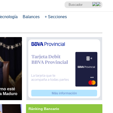
ecnología
Balances
+ Secciones
rno esté
ra Maduro
Ránking Bancario