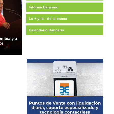
Informe Bancario
Lo + y lo - de la banca
Calendario Bancario
ombia y a
or