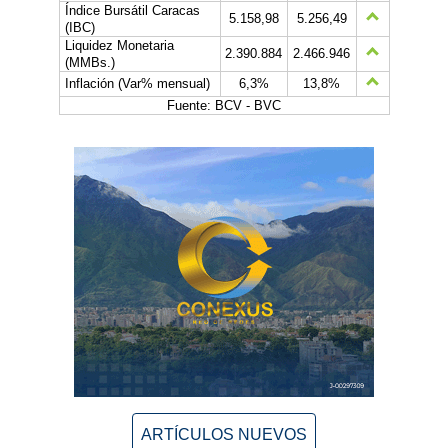
Índice Bursátil Caracas
5.158,98
5.256,49
(IBC)
Liquidez Monetaria
2.390.884
2.466.946
(MMBs.)
Inflación (Var% mensual)
6,3%
13,8%
Fuente: BCV - BVC
ARTÍCULOS NUEVOS