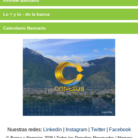
Informe Bancario
Lo + y lo - de la banca
Calendario Bancario
Nuestras redes:
Linkedin
|
Instagram
|
Twitter
|
Facebook
© Banca y Negocios 2026 | Todos los Derechos Reservados | Ninguna