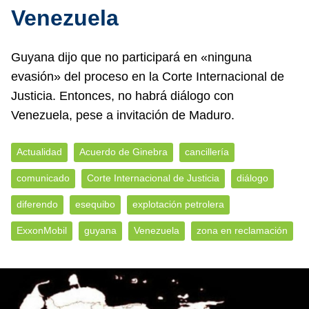
Venezuela
Guyana dijo que no participará en «ninguna
evasión» del proceso en la Corte Internacional de
Justicia. Entonces, no habrá diálogo con
Venezuela, pese a invitación de Maduro.
Actualidad
Acuerdo de Ginebra
cancillería
comunicado
Corte Internacional de Justicia
diálogo
diferendo
esequibo
explotación petrolera
ExxonMobil
guyana
Venezuela
zona en reclamación