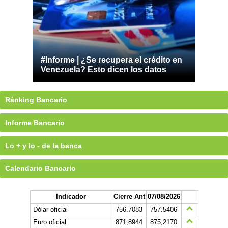
#Informe | ¿Se recupera el crédito en
Venezuela? Esto dicen los datos
Ránking Bancario
Informe Bancario
Lo + y lo - de la banca
Calendario Bancario
Indicador
Cierre Ant
07/08/2026
Dólar oficial
756.7083
757.5406
Euro oficial
871,8944
875,2170