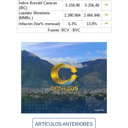
Índice Bursátil Caracas
5.158,98
5.256,49
(IBC)
Liquidez Monetaria
2.390.884
2.466.946
(MMBs.)
Inflación (Var% mensual)
6,3%
13,8%
Fuente: BCV - BVC
ARTÍCULOS ANTERIORES