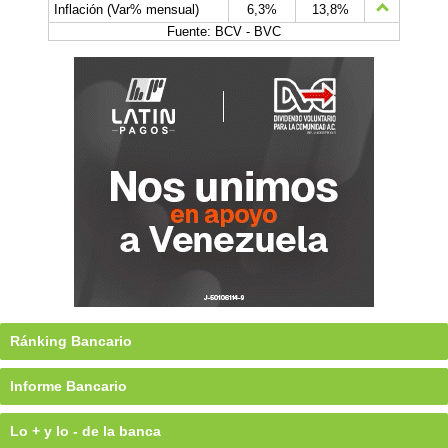
Inflación (Var% mensual)
6,3%
13,8%
Fuente: BCV - BVC
Ránking Bancario
Informe Bancario
Lo + y lo - de la banca