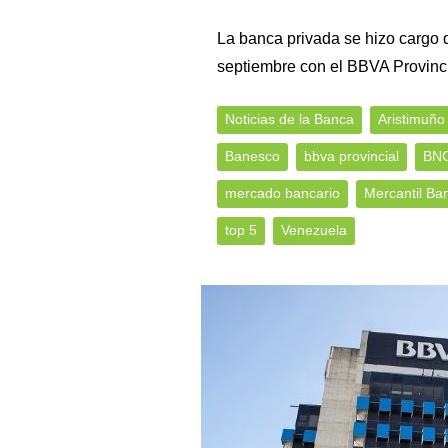
La banca privada se hizo cargo d
septiembre con el BBVA Provinci
Noticias de la Banca
Aristimuño
Banesco
bbva provincial
BN
mercado bancario
Mercantil Ba
top 5
Venezuela