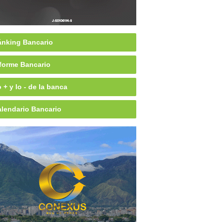
nking Bancario
forme Bancario
 + y lo - de la banca
lendario Bancario