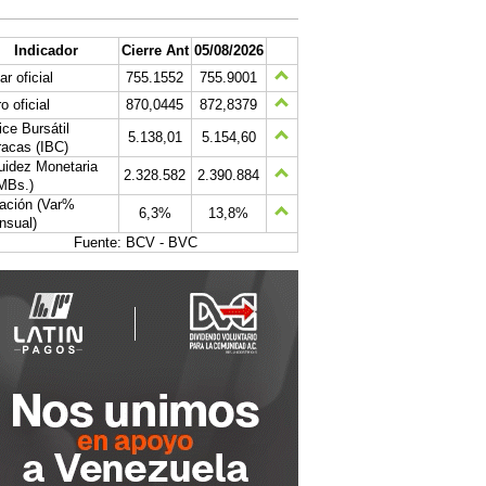
Indicador
Cierre Ant
05/08/2026
ar oficial
755.1552
755.9001
o oficial
870,0445
872,8379
ice Bursátil
5.138,01
5.154,60
acas (IBC)
uidez Monetaria
2.328.582
2.390.884
MBs.)
lación (Var%
6,3%
13,8%
nsual)
Fuente: BCV - BVC