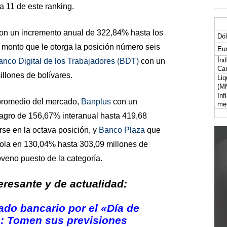
a 11 de este ranking.
con un incremento anual de 322,84% hasta los
Dól
 monto que le otorga la posición número seis
Eur
Índ
anco Digital de los Trabajadores (BDT)
con un
Car
llones de bolívares.
Liq
(M
Inf
promedio del mercado,
Banplus
con un
me
agro de 156,67% interanual hasta 419,68
rse en la octava posición, y
Banco Plaza
que
cola en 130,04% hasta 303,09 millones de
veno puesto de la categoría.
resante y de actualidad:
ado bancario por el «Día de
»: Tomen sus previsiones