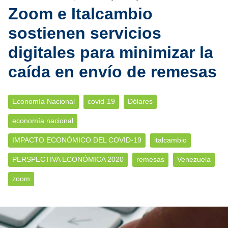
Zoom e Italcambio
sostienen servicios
digitales para minimizar la
caída en envío de remesas
Economía Nacional
covid-19
Dólares
economía nacional
IMPACTO ECONÓMICO DEL COVID-19
italcambio
PERSPECTIVA ECONÓMICA 2020
remesas
Venezuela
zoom