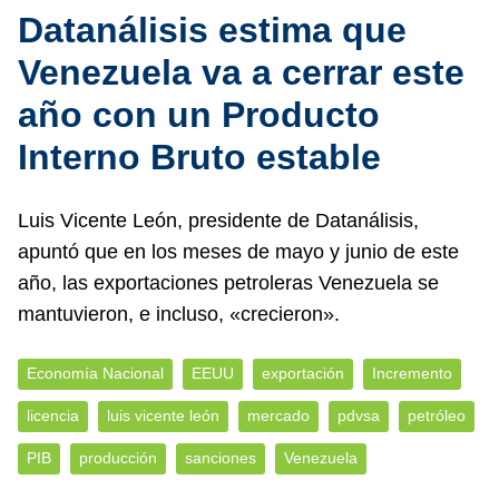
Datanálisis estima que
Venezuela va a cerrar este
año con un Producto
Interno Bruto estable
Luis Vicente León, presidente de Datanálisis,
apuntó que en los meses de mayo y junio de este
año, las exportaciones petroleras Venezuela se
mantuvieron, e incluso, «crecieron».
Economía Nacional
EEUU
exportación
Incremento
licencia
luis vicente león
mercado
pdvsa
petróleo
PIB
producción
sanciones
Venezuela