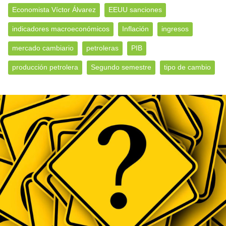
Economista Víctor Álvarez
EEUU sanciones
indicadores macroeconómicos
Inflación
ingresos
mercado cambiario
petroleras
PIB
producción petrolera
Segundo semestre
tipo de cambio