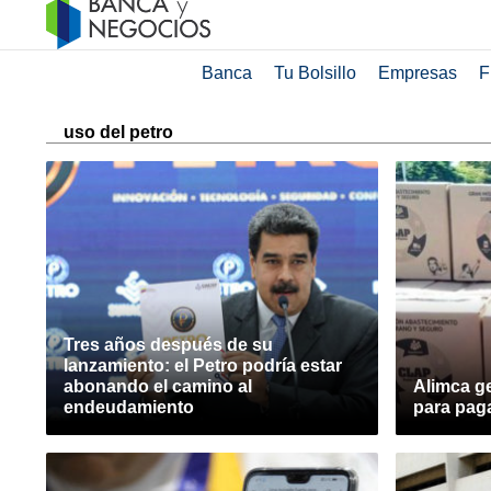
Banca
Tu Bolsillo
Empresas
F
uso del petro
Tres años después de su
lanzamiento: el Petro podría estar
abonando el camino al
Alimca ge
endeudamiento
para paga