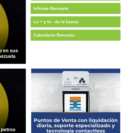
Informe Bancario
Lo + y lo - de la banca
Calendario Bancario
ro en sus
nezuela
 petros