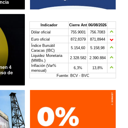
ncia
Indicador
Cierre Ant
06/08/2026
Dólar oficial
755.9001
756.7083
Euro oficial
872,8379
871,8944
Índice Bursátil
5.154,60
5.158,98
Caracas (IBC)
Liquidez Monetaria
2.328.582
2.390.884
(MMBs.)
Inflación (Var%
nen 4
6,3%
13,8%
mensual)
uso de
Fuente: BCV - BVC