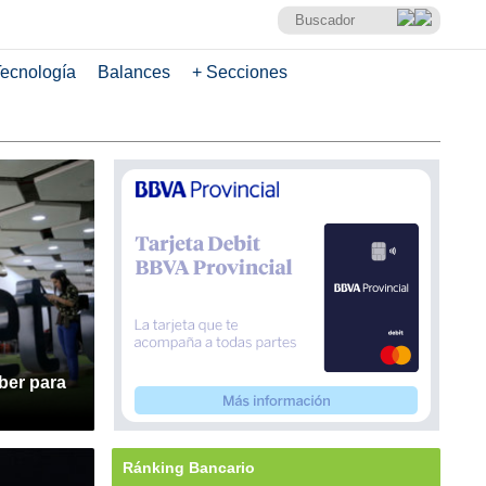
ecnología
Balances
+ Secciones
ber para
Ránking Bancario