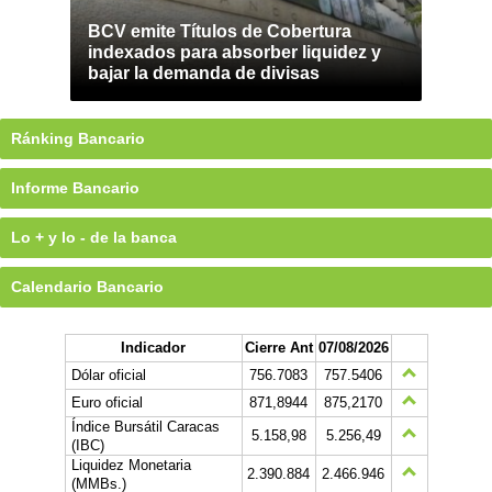
BCV emite Títulos de Cobertura
indexados para absorber liquidez y
bajar la demanda de divisas
Ránking Bancario
Informe Bancario
Lo + y lo - de la banca
Calendario Bancario
Indicador
Cierre Ant
07/08/2026
Dólar oficial
756.7083
757.5406
Euro oficial
871,8944
875,2170
Índice Bursátil Caracas
5.158,98
5.256,49
(IBC)
Liquidez Monetaria
2.390.884
2.466.946
(MMBs.)