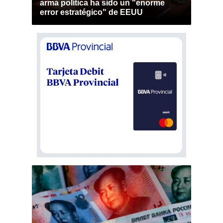
arma política ha sido un "enorme
error estratégico" de EEUU