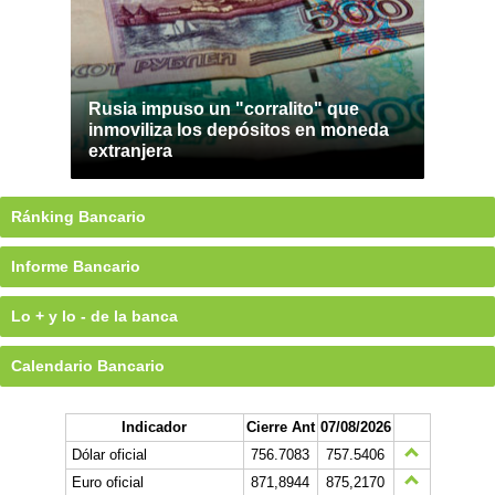
Rusia impuso un "corralito" que
inmoviliza los depósitos en moneda
extranjera
Ránking Bancario
Informe Bancario
Lo + y lo - de la banca
Calendario Bancario
Indicador
Cierre Ant
07/08/2026
Dólar oficial
756.7083
757.5406
Euro oficial
871,8944
875,2170