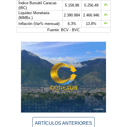
Índice Bursátil Caracas
5.158,98
5.256,49
(IBC)
Liquidez Monetaria
2.390.884
2.466.946
(MMBs.)
Inflación (Var% mensual)
6,3%
13,8%
Fuente: BCV - BVC
ARTÍCULOS ANTERIORES