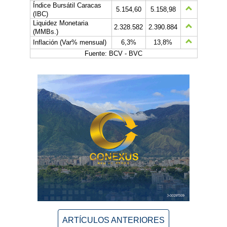
Índice Bursátil Caracas
5.154,60
5.158,98
(IBC)
Liquidez Monetaria
2.328.582
2.390.884
(MMBs.)
Inflación (Var% mensual)
6,3%
13,8%
Fuente: BCV - BVC
ARTÍCULOS ANTERIORES