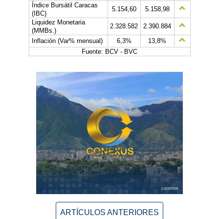
Índice Bursátil Caracas
5.154,60
5.158,98
(IBC)
Liquidez Monetaria
2.328.582
2.390.884
(MMBs.)
Inflación (Var% mensual)
6,3%
13,8%
Fuente: BCV - BVC
ARTÍCULOS ANTERIORES