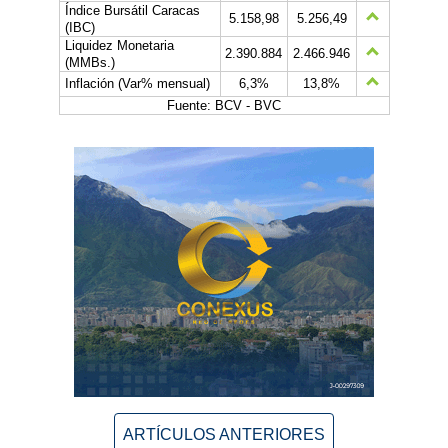
Índice Bursátil Caracas
5.158,98
5.256,49
(IBC)
Liquidez Monetaria
2.390.884
2.466.946
(MMBs.)
Inflación (Var% mensual)
6,3%
13,8%
Fuente: BCV - BVC
ARTÍCULOS ANTERIORES