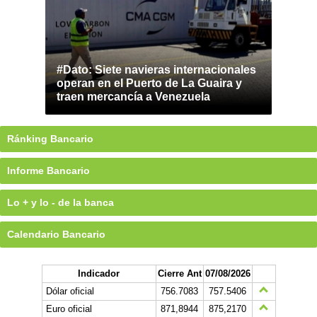
#Dato: Siete navieras internacionales
operan en el Puerto de La Guaira y
traen mercancía a Venezuela
Ránking Bancario
Informe Bancario
Lo + y lo - de la banca
Calendario Bancario
Indicador
Cierre Ant
07/08/2026
Dólar oficial
756.7083
757.5406
Euro oficial
871,8944
875,2170