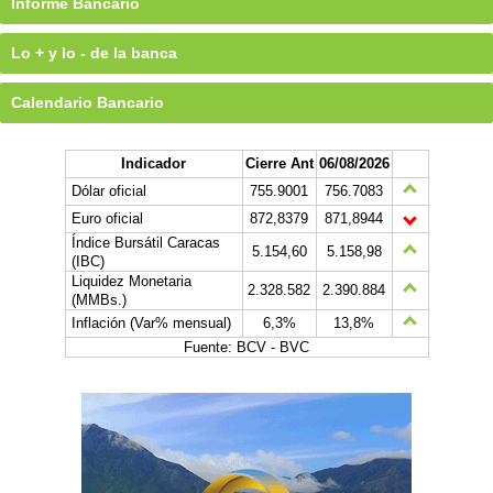
Informe Bancario
Lo + y lo - de la banca
Calendario Bancario
Indicador
Cierre Ant
06/08/2026
Dólar oficial
755.9001
756.7083
Euro oficial
872,8379
871,8944
Índice Bursátil Caracas
5.154,60
5.158,98
(IBC)
Liquidez Monetaria
2.328.582
2.390.884
(MMBs.)
Inflación (Var% mensual)
6,3%
13,8%
Fuente: BCV - BVC