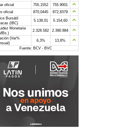
ar oficial
755.1552
755.9001
o oficial
870,0445
872,8379
ice Bursátil
5.138,01
5.154,60
acas (IBC)
uidez Monetaria
2.328.582
2.390.884
MBs.)
lación (Var%
6,3%
13,8%
nsual)
Fuente: BCV - BVC