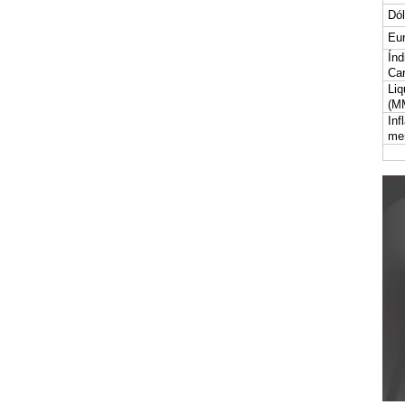
Dól
Eur
Índ
Car
Liq
(M
Inf
me