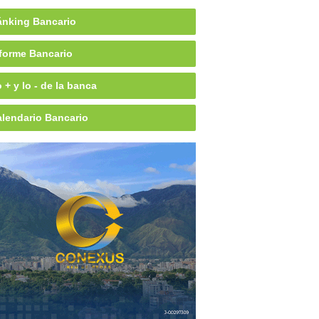
nking Bancario
forme Bancario
 + y lo - de la banca
lendario Bancario