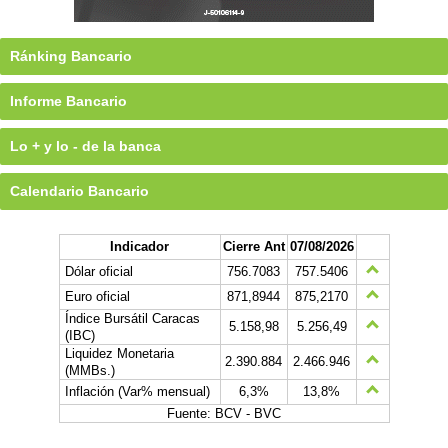
Ránking Bancario
Informe Bancario
Lo + y lo - de la banca
Calendario Bancario
Indicador
Cierre Ant
07/08/2026
Dólar oficial
756.7083
757.5406
Euro oficial
871,8944
875,2170
Índice Bursátil Caracas
5.158,98
5.256,49
(IBC)
Liquidez Monetaria
2.390.884
2.466.946
(MMBs.)
Inflación (Var% mensual)
6,3%
13,8%
Fuente: BCV - BVC