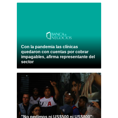
Con la pandemia las clínicas
quedaron con cuentas por cobrar
impagables, afirma representante del
sector
"No pedimos ni US$500 ni US$800":