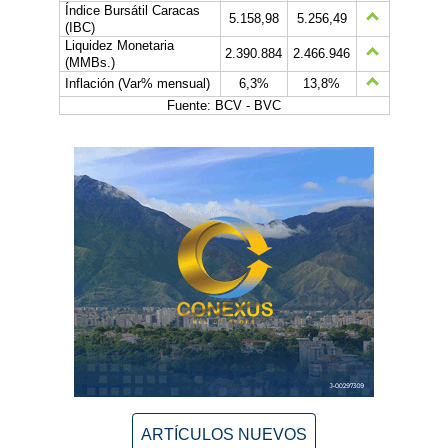
Índice Bursátil Caracas
5.158,98
5.256,49
(IBC)
Liquidez Monetaria
2.390.884
2.466.946
(MMBs.)
Inflación (Var% mensual)
6,3%
13,8%
Fuente: BCV - BVC
ARTÍCULOS NUEVOS