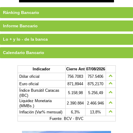
Ránking Bancario
Informe Bancario
Lo + y lo - de la banca
Calendario Bancario
Indicador
Cierre Ant
07/08/2026
Dólar oficial
756.7083
757.5406
Euro oficial
871,8944
875,2170
Índice Bursátil Caracas
5.158,98
5.256,49
(IBC)
Liquidez Monetaria
2.390.884
2.466.946
(MMBs.)
Inflación (Var% mensual)
6,3%
13,8%
Fuente: BCV - BVC