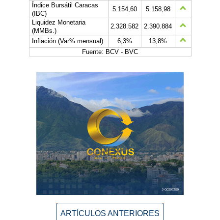
Índice Bursátil Caracas
5.154,60
5.158,98
(IBC)
Liquidez Monetaria
2.328.582
2.390.884
(MMBs.)
Inflación (Var% mensual)
6,3%
13,8%
Fuente: BCV - BVC
ARTÍCULOS ANTERIORES