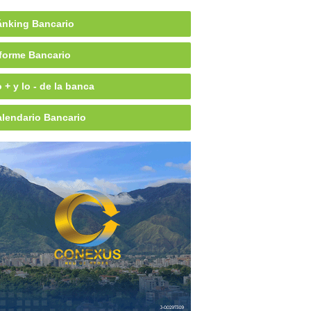
nking Bancario
forme Bancario
 + y lo - de la banca
lendario Bancario