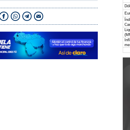
Dól
Eur
Índ
Car
Liq
(M
Inf
me