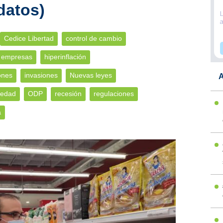
datos)
Cedice Libertad
control de cambio
empresas
hiperinflación
ones
invasiones
Nuevas leyes
A
iedad
ODP
recesión
regulaciones
a