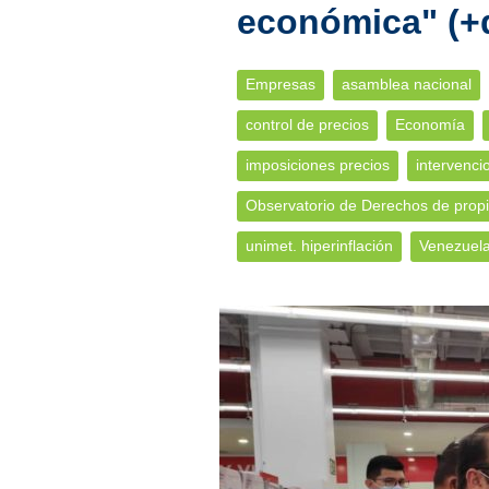
económica" (+
Empresas
asamblea nacional
control de precios
Economía
imposiciones precios
intervenci
Observatorio de Derechos de prop
unimet. hiperinflación
Venezuel