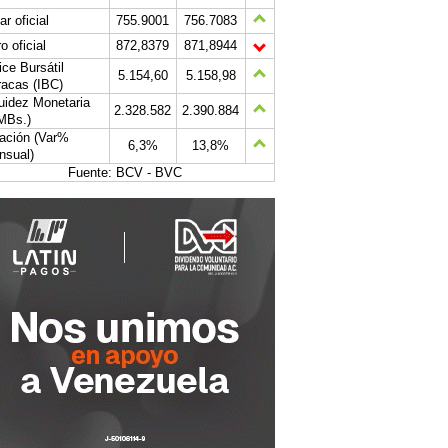
ar oficial
755.9001
756.7083
o oficial
872,8379
871,8944
ice Bursátil
5.154,60
5.158,98
acas (IBC)
uidez Monetaria
2.328.582
2.390.884
MBs.)
lación (Var%
6,3%
13,8%
nsual)
Fuente: BCV - BVC