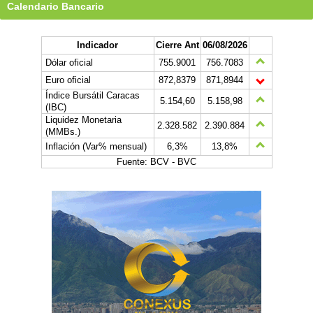
Calendario Bancario
Indicador
Cierre Ant
06/08/2026
Dólar oficial
755.9001
756.7083
Euro oficial
872,8379
871,8944
Índice Bursátil Caracas
5.154,60
5.158,98
(IBC)
Liquidez Monetaria
2.328.582
2.390.884
(MMBs.)
Inflación (Var% mensual)
6,3%
13,8%
Fuente: BCV - BVC