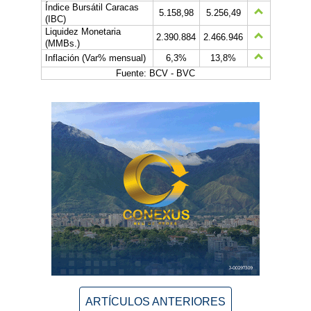
Índice Bursátil Caracas
5.158,98
5.256,49
(IBC)
Liquidez Monetaria
2.390.884
2.466.946
(MMBs.)
Inflación (Var% mensual)
6,3%
13,8%
Fuente: BCV - BVC
ARTÍCULOS ANTERIORES