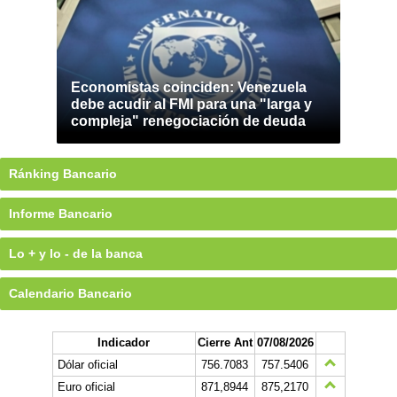
Economistas coinciden: Venezuela
debe acudir al FMI para una "larga y
compleja" renegociación de deuda
Ránking Bancario
Informe Bancario
Lo + y lo - de la banca
Calendario Bancario
Indicador
Cierre Ant
07/08/2026
Dólar oficial
756.7083
757.5406
Euro oficial
871,8944
875,2170