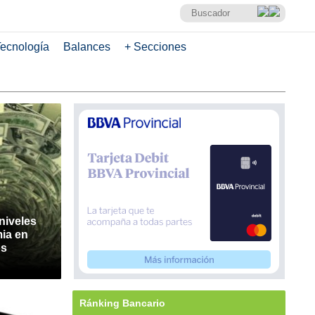
ecnología
Balances
+ Secciones
niveles
ia en
os
Ránking Bancario