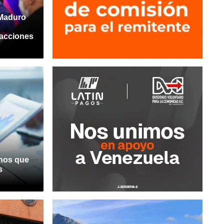
 Maduro
 acciones
chos que
s