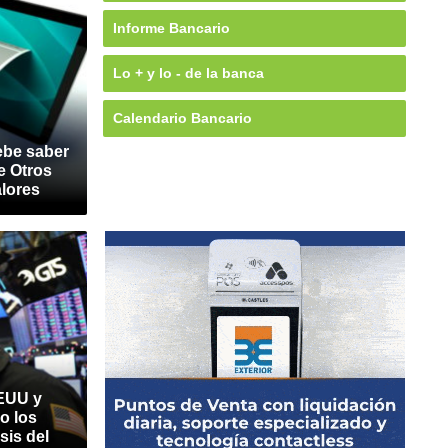
Informe Bancario
Lo + y lo - de la banca
Calendario Bancario
ebe saber
e Otros
alores
EUU y
o los
sis del