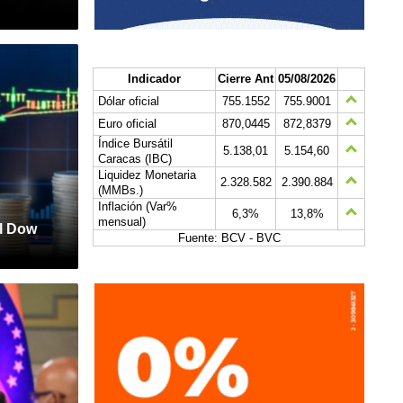
Indicador
Cierre Ant
05/08/2026
Dólar oficial
755.1552
755.9001
Euro oficial
870,0445
872,8379
Índice Bursátil
5.138,01
5.154,60
Caracas (IBC)
Liquidez Monetaria
2.328.582
2.390.884
(MMBs.)
Inflación (Var%
6,3%
13,8%
mensual)
el Dow
Fuente: BCV - BVC