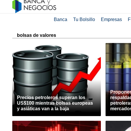
Banca
Tu Bolsillo
Empresas
F
bolsas de valores
Proponen 
Precios petroleros superan los
respalda
US$100 mientras bolsas europeas
petroler
y asiáticas van a la baja
mercados