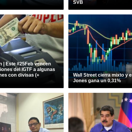
SVB
n | Este #25Feb vencen
iones del IGTF a algunas
es con divisas (+
Wall Street cierra mixto y 
Jones gana un 0,31%