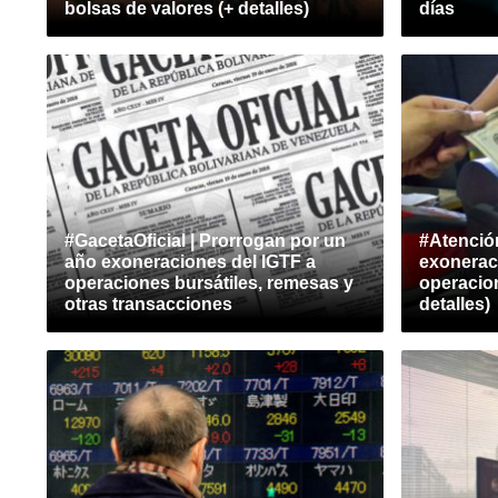
bolsas de valores (+ detalles)
días
#GacetaOficial | Prorrogan por un
#Atenció
año exoneraciones del IGTF a
exonerac
operaciones bursátiles, remesas y
operacion
otras transacciones
detalles)