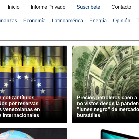
Inicio
Informe Privado
Suscríbete
Contacto
inanzas
Economía
Latinoamérica
Energía
Opinión
T
cotizar títulos
Precios petroleros caen a 
dos por reservas
no vistos desde la pandem
as venezolanas en
"lunes negro" de mercad
 internacionales
bursátiles