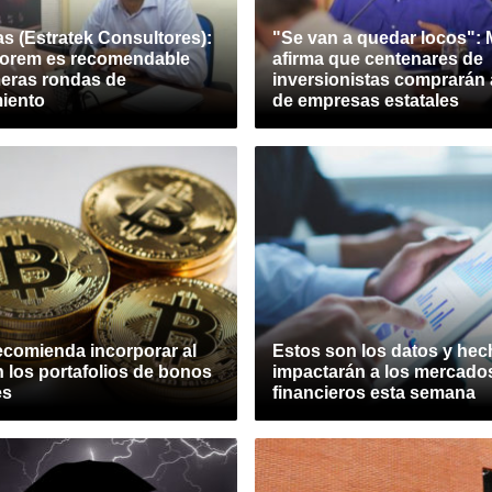
s (Estratek Consultores):
"Se van a quedar locos":
alorem es recomendable
afirma que centenares de
meras rondas de
inversionistas comprarán
miento
de empresas estatales
recomienda incorporar al
Estos son los datos y he
n los portafolios de bonos
impactarán a los mercado
es
financieros esta semana