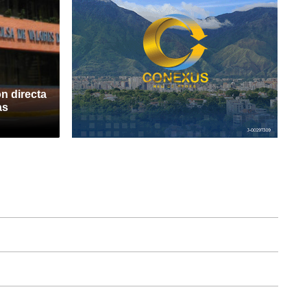
n directa
as