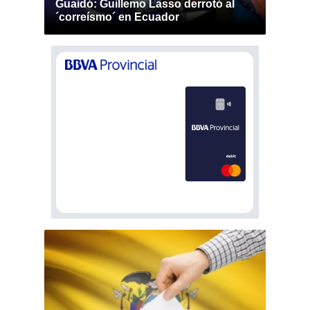
Guaidó: Guillemo Lasso derrotó al
´correísmo´ en Ecuador