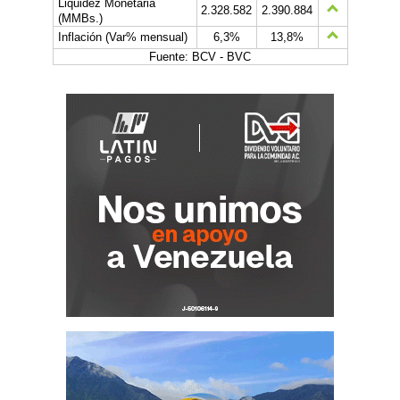
Liquidez Monetaria
2.328.582
2.390.884
(MMBs.)
Inflación (Var% mensual)
6,3%
13,8%
Fuente: BCV - BVC