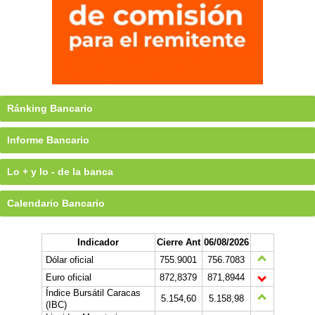
Ránking Bancario
Informe Bancario
Lo + y lo - de la banca
Calendario Bancario
Indicador
Cierre Ant
06/08/2026
Dólar oficial
755.9001
756.7083
Euro oficial
872,8379
871,8944
Índice Bursátil Caracas
5.154,60
5.158,98
(IBC)