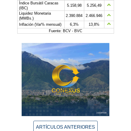
Índice Bursátil Caracas
5.158,98
5.256,49
(IBC)
Liquidez Monetaria
2.390.884
2.466.946
(MMBs.)
Inflación (Var% mensual)
6,3%
13,8%
Fuente: BCV - BVC
ARTÍCULOS ANTERIORES