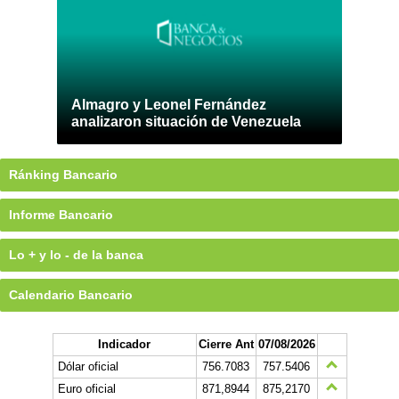
Almagro y Leonel Fernández
analizaron situación de Venezuela
Ránking Bancario
Informe Bancario
Lo + y lo - de la banca
Calendario Bancario
Indicador
Cierre Ant
07/08/2026
Dólar oficial
756.7083
757.5406
Euro oficial
871,8944
875,2170