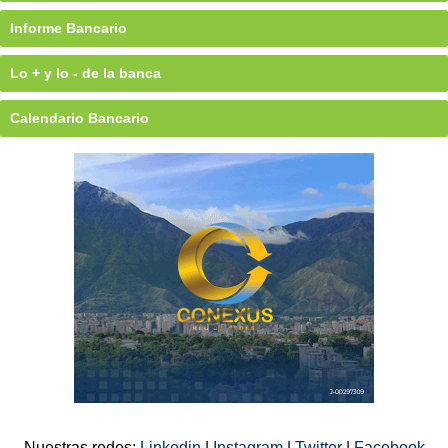
Informe Bancario
Lo + y lo - de la banca
Calendario Bancario
Nuestras redes:
Linkedin
|
Instagram
|
Twitter
|
Facebook