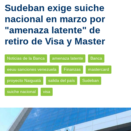
Sudeban exige suiche
nacional en marzo por
"amenaza latente" de
retiro de Visa y Master
Noticias de la Banca
amenaza latente
Banca
eeuu sanciones venezuela
Finanzas
mastercard
proyecto Naiguatá
salida del país
Sudeban
suiche nacional
visa