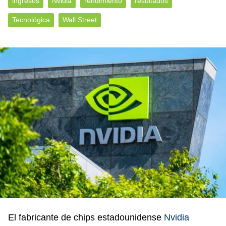
ingresos
Nvidia
rendimiento
resultados
Tecnológica
Wall Street
El fabricante de chips estadounidense
Nvidia