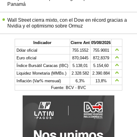
Panamá
Wall Street cierra mixto, con el Dow en récord gracias a
Nvidia y el optimismo sobre Ormuz
Indicador
Cierre Ant
05/08/2026
Dólar oficial
755.1552
755.9001
Euro oficial
870,0445
872,8379
Índice Bursátil Caracas (IBC)
5.138,01
5.154,60
Liquidez Monetaria (MMBs.)
2.328.582
2.390.884
Inflación (Var% mensual)
6,3%
13,8%
Fuente: BCV - BVC