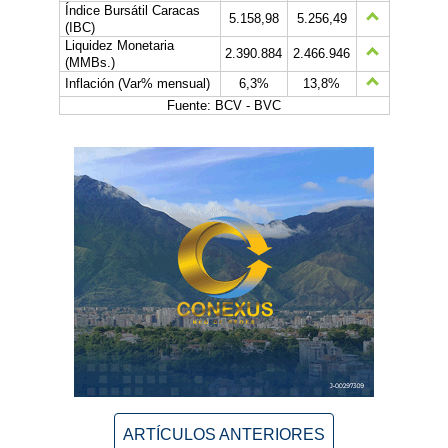
Índice Bursátil Caracas
5.158,98
5.256,49
(IBC)
Liquidez Monetaria
2.390.884
2.466.946
(MMBs.)
Inflación (Var% mensual)
6,3%
13,8%
Fuente: BCV - BVC
ARTÍCULOS ANTERIORES