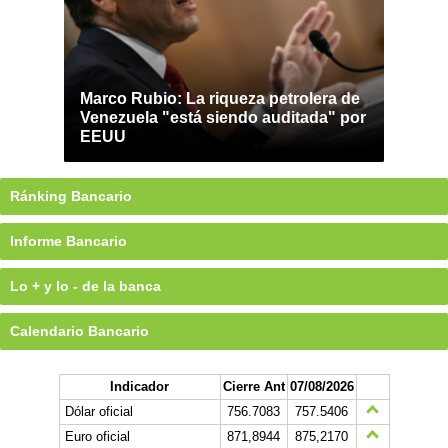
Marco Rubio: La riqueza petrolera de
Venezuela "está siendo auditada" por
EEUU
Ránking Bancario
Informe Bancario
Lo + y lo - de la banca
Calendario Bancario
Indicador
Cierre Ant
07/08/2026
Dólar oficial
756.7083
757.5406
Euro oficial
871,8944
875,2170