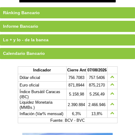
Ránking Bancario
Informe Bancario
Lo + y lo - de la banca
Calendario Bancario
Indicador
Cierre Ant
07/08/2026
Dólar oficial
756.7083
757.5406
Euro oficial
871,8944
875,2170
Índice Bursátil Caracas
5.158,98
5.256,49
(IBC)
Liquidez Monetaria
2.390.884
2.466.946
(MMBs.)
Inflación (Var% mensual)
6,3%
13,8%
Fuente: BCV - BVC