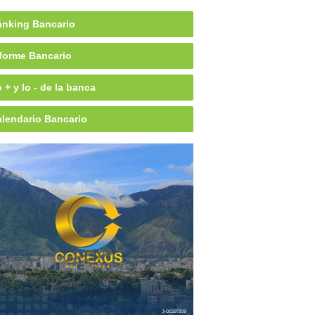
nking Bancario
forme Bancario
 + y lo - de la banca
lendario Bancario