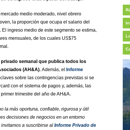
Rá
 mercado medio moderado, nivel obrero
 joven, la proporción que ocupa el salario del
In
. El ingreso medio de este segmento se estima,
Lo
lares mensuales, de los cuales US$75
mal.
Ca
e privado semanal que publica todos los
 Asociados (AH&A).
Además, el
Informe
claves sobre las contingencias previstas si se
rcard con el sistema de pagos y, además, las
 primer trimestre del año de AH&A.
 la más oportuna, confiable, rigurosa y útil
res decisiones de negocios en un entorno
 invitamos a suscribirse al
Informe Privado de