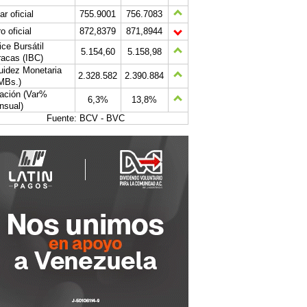
ar oficial
755.9001
756.7083
o oficial
872,8379
871,8944
ice Bursátil
5.154,60
5.158,98
acas (IBC)
uidez Monetaria
2.328.582
2.390.884
MBs.)
lación (Var%
6,3%
13,8%
nsual)
Fuente: BCV - BVC