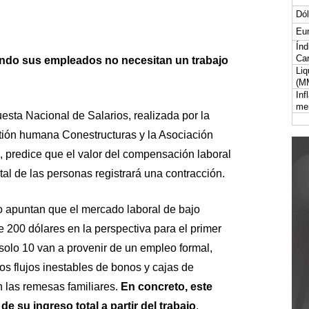
Dól
Eur
Índ
Car
do sus empleados no necesitan un trabajo
Liq
(M
Inf
me
sta Nacional de Salarios, realizada por la
tión humana Conestructuras y la Asociación
predice que el valor del compensación laboral
l de las personas registrará una contracción.
 apuntan que el mercado laboral de bajo
e 200 dólares en la perspectiva para el primer
 solo 10 van a provenir de un empleo formal,
s flujos inestables de bonos y cajas de
n las remesas familiares.
En concreto, este
 su ingreso total a partir del trabajo
.