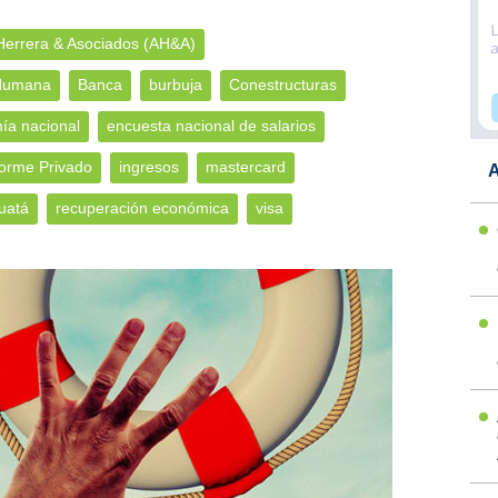
Herrera & Asociados (AH&A)
 Humana
Banca
burbuja
Conestructuras
ía nacional
encuesta nacional de salarios
forme Privado
ingresos
mastercard
A
uatá
recuperación económica
visa