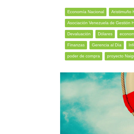
Economía Nacional
Aristimuño 
Asociación Venezuela de Gestión
Devaluación
Dólares
econom
Finanzas
Gerencia al Día
In
poder de compra
proyecto Naig