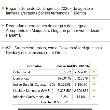
Pagan «Bono de Contingencia 2026» de agosto a
familias afectadas por los terremotos (+Monto)
Reanudan operaciones de carga y descarga en
Aeropuerto de Maiquetía: Llega un primer vuelo desde
Panamá
Wall Street cierra mixto, con el Dow en récord gracias a
Nvidia y el optimismo sobre Ormuz
Indicador
Cierre Ant
05/08/2026
Dólar oficial
755.1552
755.9001
Euro oficial
870,0445
872,8379
Índice Bursátil Caracas (IBC)
5.138,01
5.154,60
Liquidez Monetaria (MMBs.)
2.328.582
2.390.884
Inflación (Var% mensual)
6,3%
13,8%
Fuente: BCV - BVC