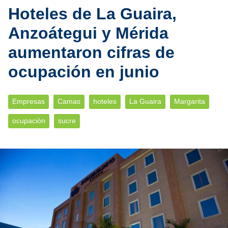
Hoteles de La Guaira,
Anzoátegui y Mérida
aumentaron cifras de
ocupación en junio
Empresas
Camas
hoteles
La Guaira
Margarita
ocupación
sucre