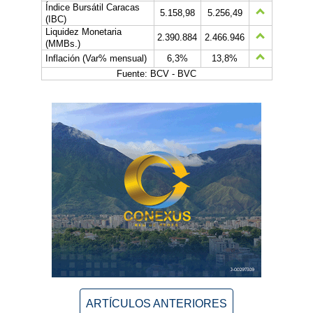
Índice Bursátil Caracas
5.158,98
5.256,49
(IBC)
Liquidez Monetaria
2.390.884
2.466.946
(MMBs.)
Inflación (Var% mensual)
6,3%
13,8%
Fuente: BCV - BVC
ARTÍCULOS ANTERIORES