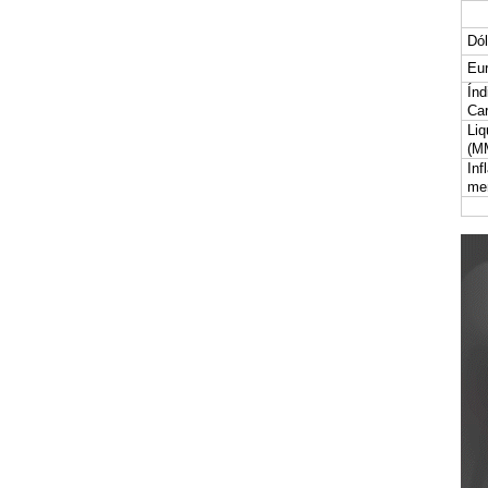
Dól
Eur
Índ
Car
Liq
(M
Inf
me