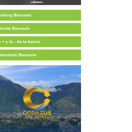
nking Bancario
forme Bancario
 + y lo - de la banca
lendario Bancario