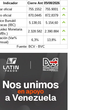
Indicador
Cierre Ant
05/08/2026
ar oficial
755.1552
755.9001
o oficial
870,0445
872,8379
ice Bursátil
5.138,01
5.154,60
acas (IBC)
uidez Monetaria
2.328.582
2.390.884
MBs.)
lación (Var%
6,3%
13,8%
nsual)
Fuente: BCV - BVC