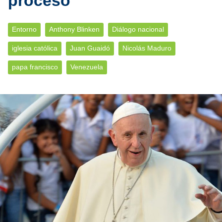
proceso
Entorno
Anthony Blinken
Diálogo nacional
iglesia católica
Juan Guaidó
Nicolás Maduro
papa francisco
Venezuela