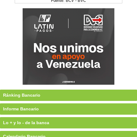
Fuente: BCV - BVC
Ránking Bancario
Informe Bancario
Lo + y lo - de la banca
Calendario Bancario