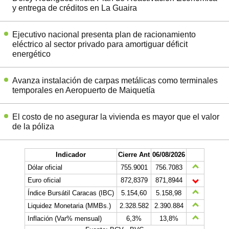
y entrega de créditos en La Guaira
Ejecutivo nacional presenta plan de racionamiento
eléctrico al sector privado para amortiguar déficit
energético
Avanza instalación de carpas metálicas como terminales
temporales en Aeropuerto de Maiquetía
El costo de no asegurar la vivienda es mayor que el valor
de la póliza
Indicador
Cierre Ant
06/08/2026
Dólar oficial
755.9001
756.7083
Euro oficial
872,8379
871,8944
Índice Bursátil Caracas (IBC)
5.154,60
5.158,98
Liquidez Monetaria (MMBs.)
2.328.582
2.390.884
Inflación (Var% mensual)
6,3%
13,8%