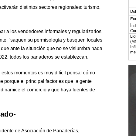
activarán distintos sectores regionales: turismo,
Dól
Eur
Índ
Car
ar a los vendedores informales y regularizarlos
Liq
nte, “saquen su permisología y busquen locales
(M
Inf
 que ante la situación que no se vislumbra nada
me
2022, todos los panaderos se establezcan.
n estos momentos es muy difícil pensar cómo
 porque el principal factor es que la gente
se dinamice el comercio y que haya fuentes de
cado-
idente de Asociación de Panaderías,