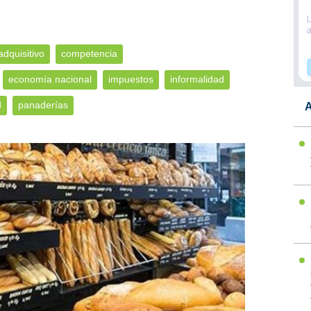
dquisitivo
competencia
economía nacional
impuestos
informalidad
d
panaderías
A