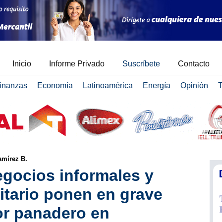
Inicio
Informe Privado
Suscríbete
Contacto
inanzas
Economía
Latinoamérica
Energía
Opinión
T
amírez B.
egocios informales y
nitario ponen en grave
tor panadero en