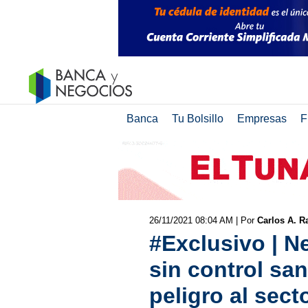
Banca
Tu Bolsillo
Empresas
F
26/11/2021 08:04 AM
| Por
Carlos A. R
#Exclusivo | N
sin control sa
peligro al sec