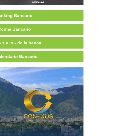
nking Bancario
forme Bancario
 + y lo - de la banca
lendario Bancario