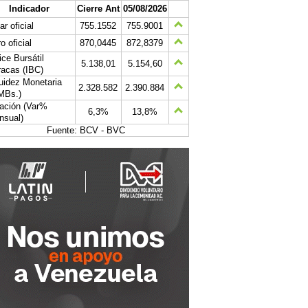
Indicador
Cierre Ant
05/08/2026
ar oficial
755.1552
755.9001
o oficial
870,0445
872,8379
ice Bursátil
5.138,01
5.154,60
acas (IBC)
uidez Monetaria
2.328.582
2.390.884
MBs.)
lación (Var%
6,3%
13,8%
nsual)
Fuente: BCV - BVC