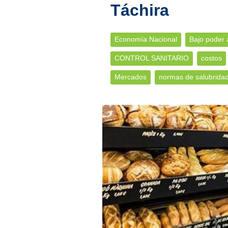
Táchira
Economía Nacional
Bajo poder a
CONTROL SANITARIO
costos
Mercados
normas de salubrida