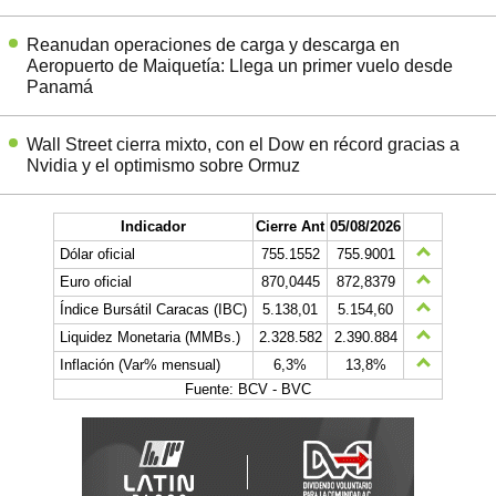
Reanudan operaciones de carga y descarga en
Aeropuerto de Maiquetía: Llega un primer vuelo desde
Panamá
Wall Street cierra mixto, con el Dow en récord gracias a
Nvidia y el optimismo sobre Ormuz
Indicador
Cierre Ant
05/08/2026
Dólar oficial
755.1552
755.9001
Euro oficial
870,0445
872,8379
Índice Bursátil Caracas (IBC)
5.138,01
5.154,60
Liquidez Monetaria (MMBs.)
2.328.582
2.390.884
Inflación (Var% mensual)
6,3%
13,8%
Fuente: BCV - BVC