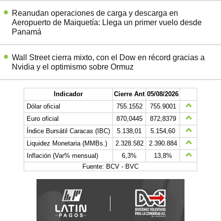
Reanudan operaciones de carga y descarga en
Aeropuerto de Maiquetía: Llega un primer vuelo desde
Panamá
Wall Street cierra mixto, con el Dow en récord gracias a
Nvidia y el optimismo sobre Ormuz
Indicador
Cierre Ant
05/08/2026
Dólar oficial
755.1552
755.9001
Euro oficial
870,0445
872,8379
Índice Bursátil Caracas (IBC)
5.138,01
5.154,60
Liquidez Monetaria (MMBs.)
2.328.582
2.390.884
Inflación (Var% mensual)
6,3%
13,8%
Fuente: BCV - BVC