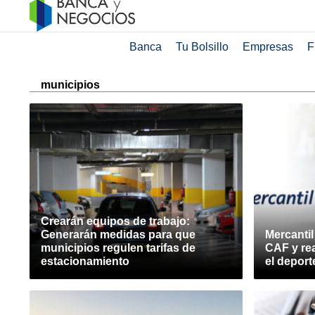
Banca
Tu Bolsillo
Empresas
F
municipios
Crearán equipos de trabajo:
Generarán medidas para que
Mercantil
municipios regulen tarifas de
CAF y re
estacionamiento
el deport