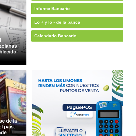
Informe Bancario
Lo + y lo - de la banca
Calendario Bancario
l
zolanas
ablecido
se de la
l país:
nde