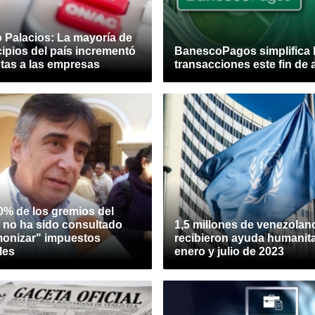
 Palacios: La mayoría de
ipios del país incrementó
BanescoPagos simplifica 
otas a las empresas
transacciones este fin de 
0% de los gremios del
 no ha sido consultado
1,5 millones de venezolan
monizar" impuestos
recibieron ayuda humanita
les
enero y julio de 2023