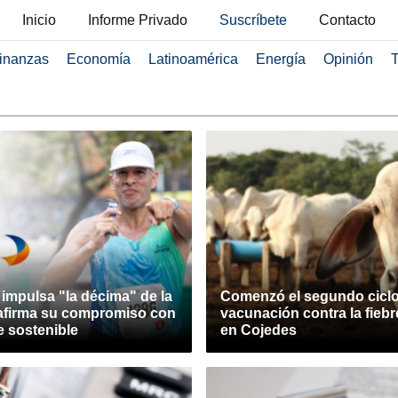
Inicio
Informe Privado
Suscríbete
Contacto
inanzas
Economía
Latinoamérica
Energía
Opinión
T
 impulsa "la décima" de la
Comenzó el segundo ciclo
afirma su compromiso con
vacunación contra la fiebr
e sostenible
en Cojedes