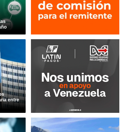
las
año
os
ria entre