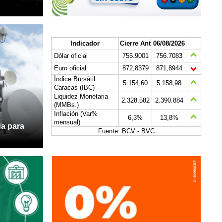
Indicador
Cierre Ant
06/08/2026
Dólar oficial
755.9001
756.7083
Euro oficial
872,8379
871,8944
Índice Bursátil
5.154,60
5.158,98
Caracas (IBC)
Liquidez Monetaria
2.328.582
2.390.884
(MMBs.)
Inflación (Var%
6,3%
13,8%
mensual)
da para
Fuente: BCV - BVC