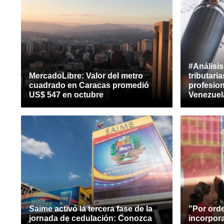
#Análisis
MercadoLibre: Valor del metro
tributari
cuadrado en Caracas promedió
profesio
US$ 547 en octubre
Venezuel
Saime activó la tercera fase de la
"Por ord
jornada de cedulación: Conozca
incorpora