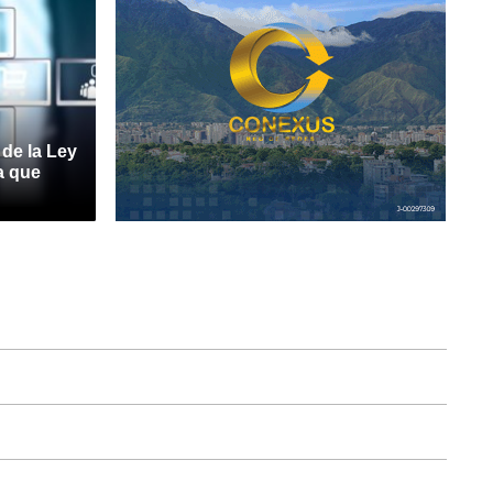
 de la Ley
a que