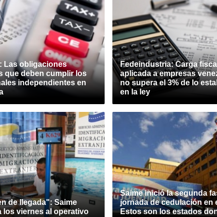
: Las obligaciones
Fedeindustria: Carga fisca
as que deben cumplir los
aplicada a empresas vene
nales independientes en
no supera el 3% de lo est
a
en la ley
Saime inició la segunda fa
en de llegada": Saime
jornada de cedulación en e
 los viernes al operativo
Estos son los estados do