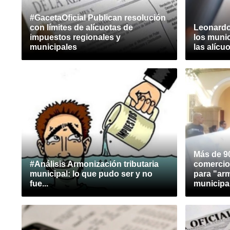
#GacetaOficial Publican resolución
con límites de alícuotas de
Leonardo
impuestos regionales y
los munic
municipales
las alícu
Más de 9
#Análisis Armonización tributaria
comercio
municipal: lo que pudo ser y no
para "ar
fue...
municipa