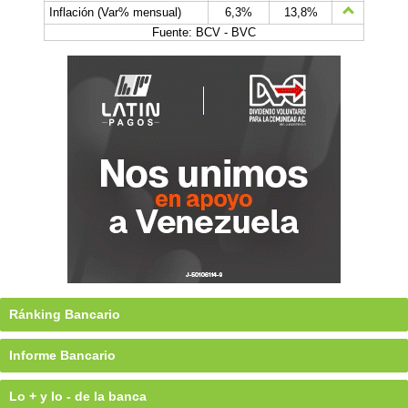
Inflación (Var% mensual)
6,3%
13,8%
Fuente: BCV - BVC
Ránking Bancario
Informe Bancario
Lo + y lo - de la banca