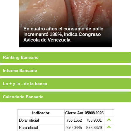
En cuatro años el consumo de pollo
incrementó 188%, indica Congreso
Avícola de Venezuela
Ránking Bancario
Informe Bancario
Lo + y lo - de la banca
Calendario Bancario
Indicador
Cierre Ant
05/08/2026
Dólar oficial
755.1552
755.9001
Euro oficial
870,0445
872,8379