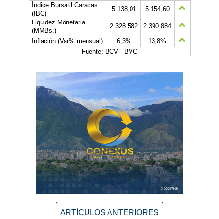
Índice Bursátil Caracas
5.138,01
5.154,60
(IBC)
Liquidez Monetaria
2.328.582
2.390.884
(MMBs.)
Inflación (Var% mensual)
6,3%
13,8%
Fuente: BCV - BVC
ARTÍCULOS ANTERIORES