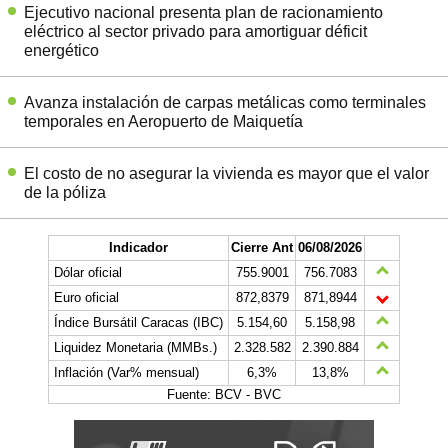
Ejecutivo nacional presenta plan de racionamiento
eléctrico al sector privado para amortiguar déficit
energético
Avanza instalación de carpas metálicas como terminales
temporales en Aeropuerto de Maiquetía
El costo de no asegurar la vivienda es mayor que el valor
de la póliza
Indicador
Cierre Ant
06/08/2026
Dólar oficial
755.9001
756.7083
Euro oficial
872,8379
871,8944
Índice Bursátil Caracas (IBC)
5.154,60
5.158,98
Liquidez Monetaria (MMBs.)
2.328.582
2.390.884
Inflación (Var% mensual)
6,3%
13,8%
Fuente: BCV - BVC