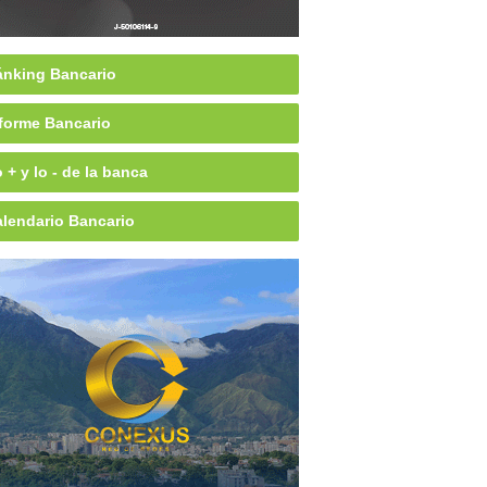
nking Bancario
forme Bancario
 + y lo - de la banca
lendario Bancario