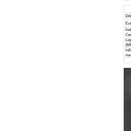
Dól
Eur
Índ
Car
Liq
(M
Inf
me