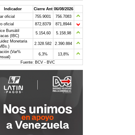
Indicador
Cierre Ant
06/08/2026
ar oficial
755.9001
756.7083
o oficial
872,8379
871,8944
ice Bursátil
5.154,60
5.158,98
acas (IBC)
uidez Monetaria
2.328.582
2.390.884
MBs.)
lación (Var%
6,3%
13,8%
nsual)
Fuente: BCV - BVC